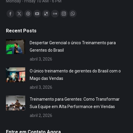
Monday - Friday 10 AM - 6 PM
Encontre-nos em:
Facebook
X
Dribbble
YouTube
Delicious
Flickr
Instagram
Whatsapp
page
page
page
page
page
page
page
page
Recent Posts
opens
opens
opens
opens
opens
opens
opens
opens
in
in
in
in
in
in
in
in
Despertar Gerencial o único Treinamento para
new
new
new
new
new
new
new
new
Gerentes do Brasil
window
window
window
window
window
window
window
window
abril 3, 2026
O único treinamento de gerentes do Brasil com o
Mago das Vendas
abril 3, 2026
Treinamento para Gerentes: Como Transformar
Sua Equipe em Alta Performance em Vendas
abril 2, 2026
Entre em Contato Agora