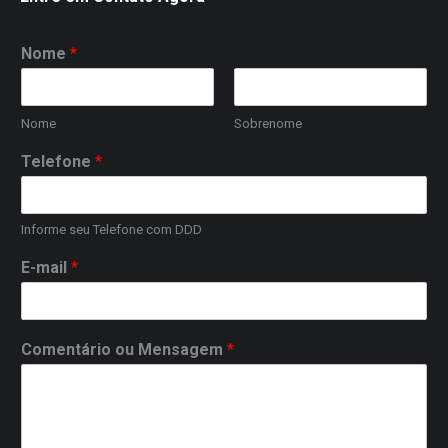
Nome
*
Nome
Sobrenome
Telefone
*
Informe seu Telefone com DDD
E-mail
*
Comentário ou Mensagem
*