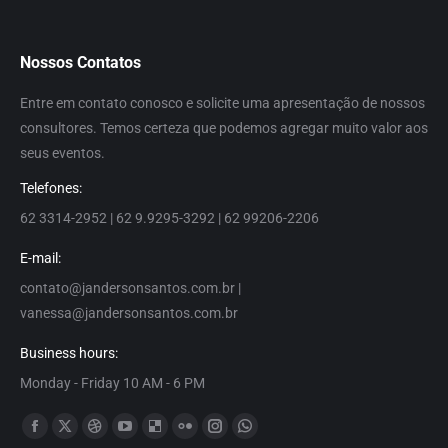
Nossos Contatos
Entre em contato conosco e solicite uma apresentação de nossos
consultores. Temos certeza que podemos agregar muito valor aos
seus eventos.
Telefones:
62 3314-2952 | 62 9.9295-3292 | 62 99206-2206
E-mail:
contato@jandersonsantos.com.br
|
vanessa@jandersonsantos.com.br
Business hours:
Monday - Friday 10 AM - 6 PM
Encontre-nos em:
Facebook
X
Dribbble
YouTube
Delicious
Flickr
Instagram
Whatsapp