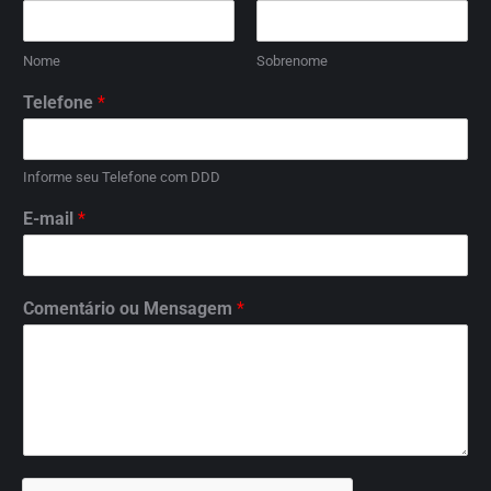
Nome
Sobrenome
Telefone
*
Informe seu Telefone com DDD
E-mail
*
Comentário ou Mensagem
*