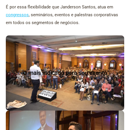
É por essa flexibilidade que Janderson Santos, atua em
congressos
, seminários, eventos e palestras corporativas
em todos os segmentos de negócios.
O Mais Indicado
O mais indicado para seu evento
Reconhecido por seu carisma e criatividade,
Janderson Santos é sempre sucesso por onde passa.