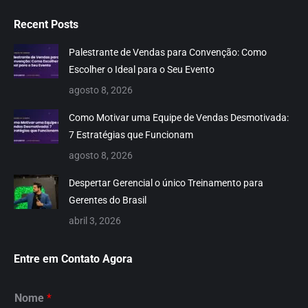
page
page
page
page
page
page
page
page
Recent Posts
opens
opens
opens
opens
opens
opens
opens
opens
in
in
in
in
in
in
in
in
Palestrante de Vendas para Convenção: Como
new
new
new
new
new
new
new
new
Escolher o Ideal para o Seu Evento
window
window
window
window
window
window
window
window
agosto 8, 2026
Como Motivar uma Equipe de Vendas Desmotivada:
7 Estratégias que Funcionam
agosto 8, 2026
Despertar Gerencial o único Treinamento para
Gerentes do Brasil
abril 3, 2026
Entre em Contato Agora
Nome
*