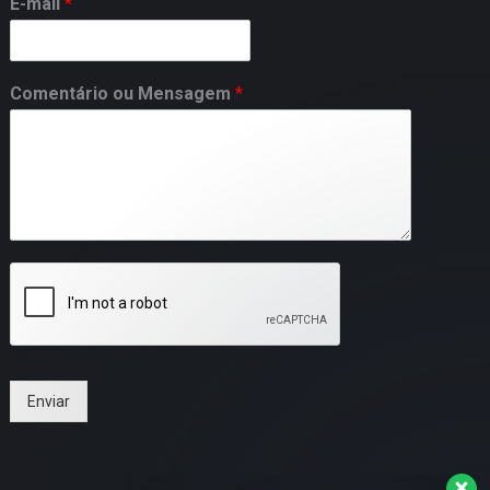
E-mail
*
Comentário ou Mensagem
*
Que tal receber uma proposta do
Palestrante Janderson Santos sem
compromissos?
Enviar
Relacionamento com o cliente
Vanessa Santos