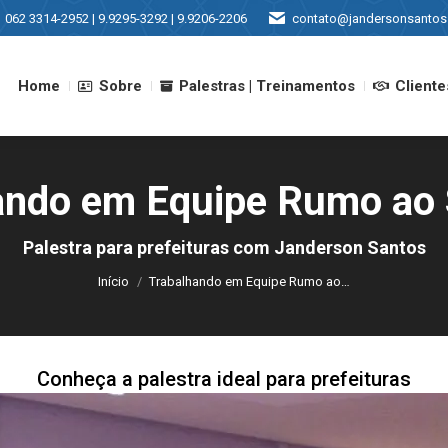
062 3314-2952 | 9.9295-3292 | 9.9206-2206
contato@jandersonsantos
Home
Sobre
Palestras | Treinamentos
Cliente
Home
Sobre
Palestras | Treinamentos
Cliente
ando em Equipe Rumo ao
Você está aqui:
Palestra para prefeituras com Janderson Santos
Início
Trabalhando em Equipe Rumo ao…
Conheça a palestra ideal para prefeituras