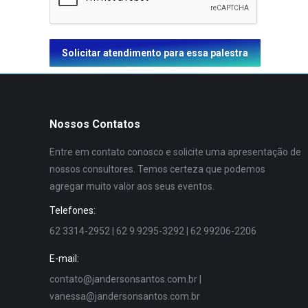
Solicitar atendimento para essa palestra
Nossos Contatos
Entre em contato conosco e solicite uma apresentação de
nossos consultores. Temos certeza que podemos
agregar muito valor aos seus eventos.
Telefones:
62 3314-2952 | 62 9.9295-3292 | 62 99206-2206
E-mail:
contato@jandersonsantos.com.br
|
vanessa@jandersonsantos.com.br