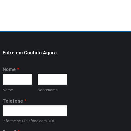
Entre em Contato Agora
Nome
*
Nome
Sobrenome
Telefone
*
Informe seu Telefone com DDD