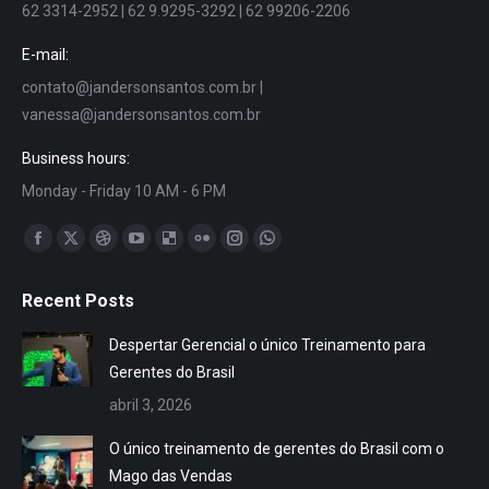
62 3314-2952 | 62 9.9295-3292 | 62 99206-2206
E-mail:
contato@jandersonsantos.com.br
|
vanessa@jandersonsantos.com.br
Business hours:
Monday - Friday 10 AM - 6 PM
Encontre-nos em:
Facebook
X
Dribbble
YouTube
Delicious
Flickr
Instagram
Whatsapp
page
page
page
page
page
page
page
page
Recent Posts
opens
opens
opens
opens
opens
opens
opens
opens
in
in
in
in
in
in
in
in
Despertar Gerencial o único Treinamento para
new
new
new
new
new
new
new
new
Gerentes do Brasil
window
window
window
window
window
window
window
window
abril 3, 2026
O único treinamento de gerentes do Brasil com o
Mago das Vendas