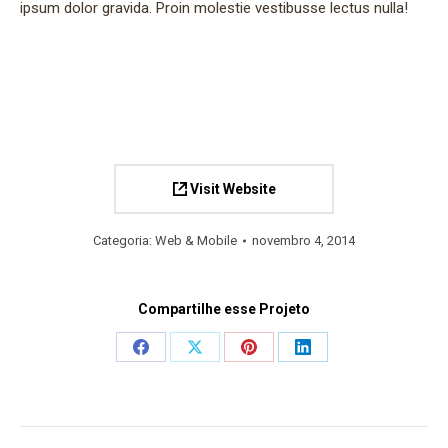
ipsum dolor gravida. Proin molestie vestibusse lectus nulla!
Visit Website
Categoria:
Web & Mobile
novembro 4, 2014
Compartilhe esse Projeto
Share
Share
Share
Share
on
on
on
on
Facebook
X
Pinterest
LinkedIn
Project