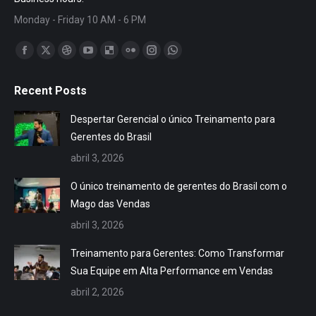
Monday - Friday 10 AM - 6 PM
Encontre-nos em:
Facebook
X
Dribbble
YouTube
Delicious
Flickr
Instagram
Whatsapp
page
page
page
page
page
page
page
page
Recent Posts
opens
opens
opens
opens
opens
opens
opens
opens
in
in
in
in
in
in
in
in
Despertar Gerencial o único Treinamento para
new
new
new
new
new
new
new
new
Gerentes do Brasil
window
window
window
window
window
window
window
window
abril 3, 2026
O único treinamento de gerentes do Brasil com o
Mago das Vendas
abril 3, 2026
Treinamento para Gerentes: Como Transformar
Sua Equipe em Alta Performance em Vendas
abril 2, 2026