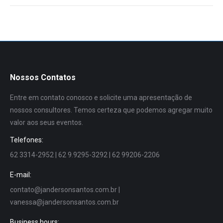
Nossos Contatos
Entre em contato conosco e solicite uma apresentação de
nossos consultores. Temos certeza que podemos agregar muito
valor aos seus eventos.
Telefones:
62 3314-2952 | 62 9.9295-3292 | 62 99206-2206
E-mail:
contato@jandersonsantos.com.br
|
vanessa@jandersonsantos.com.br
Business hours: