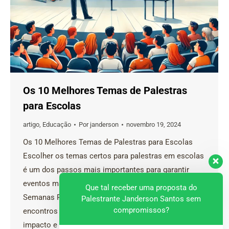
Os 10 Melhores Temas de Palestras
para Escolas
artigo
,
Educação
Por
janderson
novembro 19, 2024
Os 10 Melhores Temas de Palestras para Escolas
Escolher os temas certos para palestras em escolas
é um dos passos mais importantes para garantir
eventos marcantes e transformadores, como
Que tal receber uma proposta do
Semanas Pedagógicas, reuniões com pais ou
Palestrante Janderson Santos sem
compromissos?
encontros educacionais. E quando o assunto é
impacto e inspiração, o palestrante Janderson