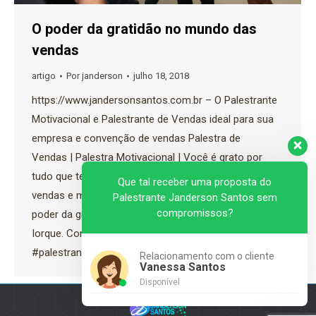
O poder da gratidão no mundo das
vendas
artigo
Por
janderson
julho 18, 2018
https://www.jandersonsantos.com.br – O Palestrante
Motivacional e Palestrante de Vendas ideal para sua
empresa e convenção de vendas Palestra de
Vendas | Palestra Motivacional | Você é grato por
tudo que tem hoje? Nesse vídeo o palestrante de
Que tal receber uma proposta do
vendas e motivação Janderson Santos fala sobre o
Palestrante Janderson Santos sem
compromissos?
poder da gratidão. O vídeo foi gravado em Nova
Iorque. Confira #jandersonsantos
#palestrantedevendas #palestrantemotivacional…
Relacionamento com o cliente
Vanessa Santos
Disponível