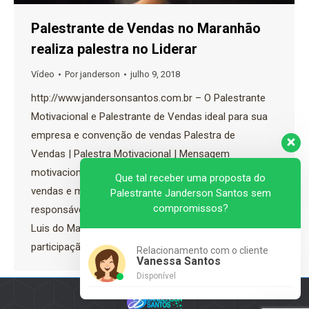
Palestrante de Vendas no Maranhão
realiza palestra no Liderar
Vídeo
Por
janderson
julho 9, 2018
http://www.jandersonsantos.com.br – O Palestrante
Motivacional e Palestrante de Vendas ideal para sua
empresa e convenção de vendas Palestra de
Vendas | Palestra Motivacional | Mensagem
motivacional para vender mais O palestrante de
Que tal receber uma proposta do
vendas e motivação Janderson Santos foi o
Palestrante Janderson Santos sem
compromissos?
responsável em finalizar o congresso Liderar em São
Luis do Maranhão em 2018. O evento contou com a
participação de…
Relacionamento com o cliente
Vanessa Santos
Disponível