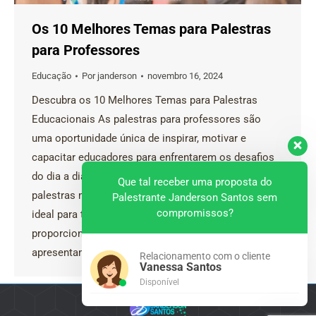
Os 10 Melhores Temas para Palestras
para Professores
Educação
Por
janderson
novembro 16, 2024
Descubra os 10 Melhores Temas para Palestras
Educacionais As palestras para professores são
uma oportunidade única de inspirar, motivar e
capacitar educadores para enfrentarem os desafios
do dia a dia. Janderson Santos, especialista em
Que tal receber uma proposta do
palestras motivacionais e educacionais, é a escolha
Palestrante Janderson Santos sem
compromissos?
ideal para transformar o ambiente escolar e
proporcionar uma experiência inesquecível. Abaixo,
apresentamos os…
Relacionamento com o cliente
Vanessa Santos
Disponível