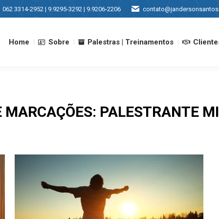
062 3314-2952 | 9.9295-3292 | 9.9206-2206
contato@jandersonsantos
Home
Sobre
Palestras | Treinamentos
Cliente
Home
Sobre
Palestras | Treinamentos
Cliente
E MARCAÇÕES:
PALESTRANTE MI