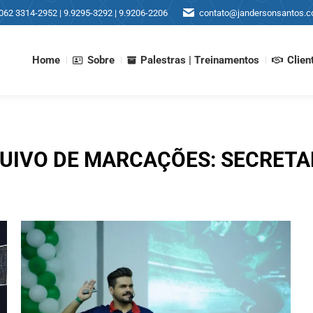
062 3314-2952 | 9.9295-3292 | 9.9206-2206
contato@jandersonsantos.c
Home
Sobre
Palestras | Treinamentos
Clien
Home
Sobre
Palestras | Treinamentos
Clien
UIVO DE MARCAÇÕES:
SECRETA