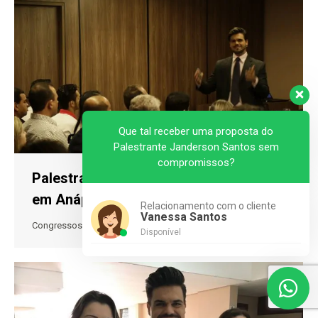
Que tal receber uma proposta do
Palestrante Janderson Santos sem
compromissos?
Palestra de Vendas no Conavendas
em Anápolis
Relacionamento com o cliente
Vanessa Santos
Congressos
Por
janderson
abril 21, 2018
Disponível