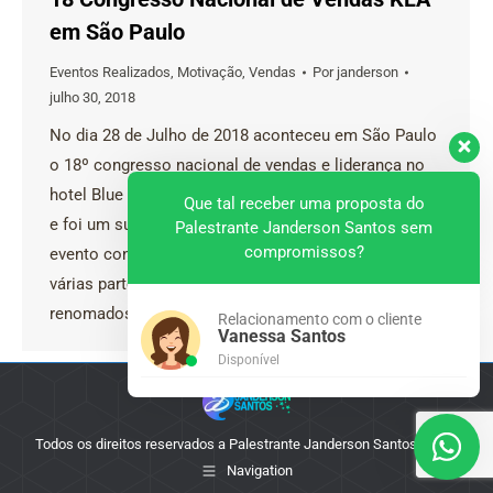
em São Paulo
Eventos Realizados
,
Motivação
,
Vendas
Por
janderson
julho 30, 2018
No dia 28 de Julho de 2018 aconteceu em São Paulo
o 18º congresso nacional de vendas e liderança no
hotel Blue Tree. O congresso é organizado pela KLA
Que tal receber uma proposta do
e foi um sucesso. Com mais de 300 participantes, o
Palestrante Janderson Santos sem
compromissos?
evento contou com a participação de vendedores de
várias partes do país, além de palestrantes
renomados…
Relacionamento com o cliente
Vanessa Santos
Disponível
Todos os direitos reservados a Palestrante Janderson Santos - 2025
Navigation