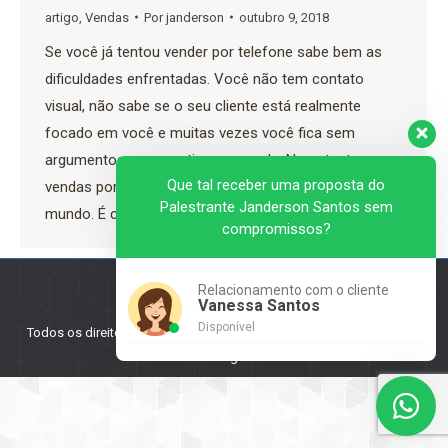
artigo
,
Vendas
Por
janderson
outubro 9, 2018
Se você já tentou vender por telefone sabe bem as
dificuldades enfrentadas. Você não tem contato
visual, não sabe se o seu cliente está realmente
focado em você e muitas vezes você fica sem
argumentos para continuar a venda. No entanto as
Que tal receber uma proposta do
vendas por telefone tem aumentado em todo o
Palestrante Janderson Santos sem
mundo. É cada vez mais…
compromissos?
Relacionamento com o cliente
Vanessa Santos
Disponível
Todos os direitos reservados a Palestrante Janderson Santos - 2025
Navigation