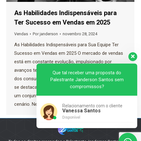
As Habilidades Indispensáveis ​​para
Ter Sucesso em Vendas em 2025
Vendas
Por
janderson
novembro 28, 2024
As Habilidades Indispensáveis ​​para Sua Equipe Ter
Sucesso em Vendas em 2025 O mercado de vendas
está em constante evolução, impulsionado por
avanços tecnológicos, mudanças no comportamento
Que tal receber uma proposta do
dos consumidores e novas demandas globais. Para
Palestrante Janderson Santos sem
compromissos?
se destacar em 2025, os fornecedores precisarão de
um conjunto de habilidades adaptadas a esse novo
cenário. Neste artigo, exploraremos as…
Relacionamento com o cliente
Vanessa Santos
Disponível