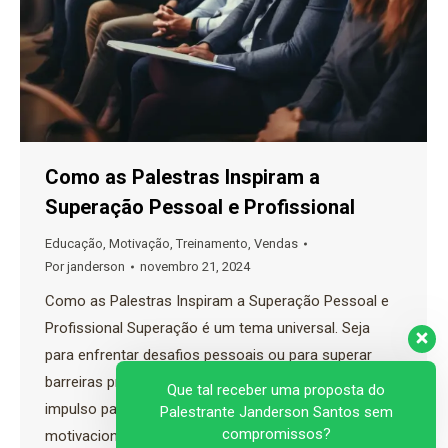
Como as Palestras Inspiram a
Superação Pessoal e Profissional
Educação
,
Motivação
,
Treinamento
,
Vendas
Por
janderson
novembro 21, 2024
Como as Palestras Inspiram a Superação Pessoal e
Profissional Superação é um tema universal. Seja
para enfrentar desafios pessoais ou para superar
barreiras profissionais, todos precisamos de um
Que tal receber uma proposta do
impulso para seguir em frente. É aqui que palestras
Palestrante Janderson Santos sem
compromissos?
motivacionais entram em cena, oferecendo uma