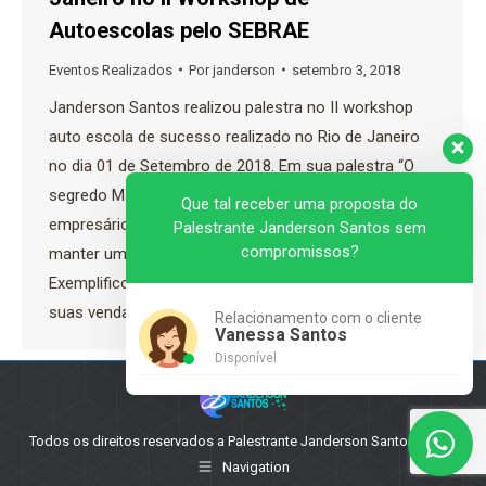
Autoescolas pelo SEBRAE
Eventos Realizados
Por
janderson
setembro 3, 2018
Janderson Santos realizou palestra no II workshop
auto escola de sucesso realizado no Rio de Janeiro
no dia 01 de Setembro de 2018. Em sua palestra “O
segredo Mágico das Vendas” Janderson alertou os
Que tal receber uma proposta do
empresários presentes sobre a importância de
Palestrante Janderson Santos sem
compromissos?
manter uma gestão focada em resultados.
Exemplificou como os participantes podem aumentar
suas vendas com…
Relacionamento com o cliente
Vanessa Santos
Disponível
Todos os direitos reservados a Palestrante Janderson Santos - 2025
Navigation