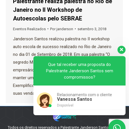
Palestrante realiza palestra no Rio de
Janeiro no II Workshop de
Autoescolas pelo SEBRAE
Eventos Realizados
Por
janderson
setembro 3, 2018
Janderson Santos realizou palestra no II workshop
auto escola de sucesso realizado no Rio de Janeiro
no dia 01 de Setembro de 2018. Em sua palestra “O
segredo Mágico das Vendas” Janderson alertou os
Que tal receber uma proposta do
empresários presentes sobre a importância de
Palestrante Janderson Santos sem
compromissos?
manter uma gestão focada em resultados.
Exemplificou como os participantes podem aumentar
suas vendas com…
Relacionamento com o cliente
Vanessa Santos
Disponível
Todos os direitos reservados a Palestrante Janderson Santos - 2025