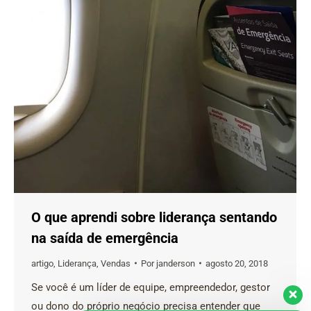
O que aprendi sobre liderança sentando
na saída de emergência
artigo
,
Liderança
,
Vendas
Por
janderson
agosto 20, 2018
Se você é um líder de equipe, empreendedor, gestor
ou dono do próprio negócio precisa entender que