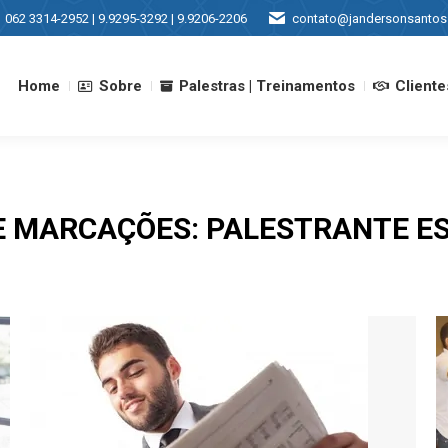
062 3314-2952 | 9.9295-3292 | 9.9206-2206
contato@jandersonsantos
Home
Sobre
Palestras | Treinamentos
Cliente
Home
Sobre
Palestras | Treinamentos
Cliente
E MARCAÇÕES:
PALESTRANTE ES