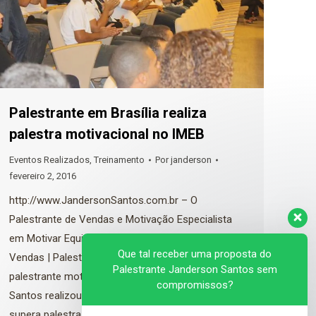
Palestrante em Brasília realiza
palestra motivacional no IMEB
Eventos Realizados
,
Treinamento
Por
janderson
fevereiro 2, 2016
http://www.JandersonSantos.com.br – O
Palestrante de Vendas e Motivação Especialista
em Motivar Equipes Comerciais. Palestra de
Que tal receber uma proposta do
Vendas | Palestra Motivacional | Palestra Sipat O
Palestrante Janderson Santos sem
palestrante motivacional e de vendas Janderson
compromissos?
Santos realizou no último dia 30 de janeiro uma
supera palestra motivacional para a equipe do