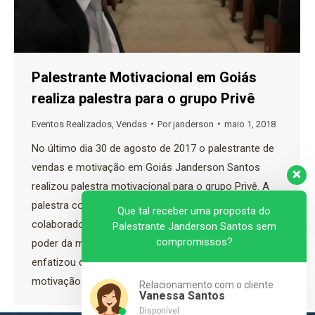
Palestrante Motivacional em Goiás
realiza palestra para o grupo Privê
Eventos Realizados
,
Vendas
Por
janderson
maio 1, 2018
No último dia 30 de agosto de 2017 o palestrante de
vendas e motivação em Goiás Janderson Santos
realizou palestra motivacional para o grupo Privê. A
palestra contou com a participação de todos os
Que tal receber uma proposta do
colaboradores. Janderson Santos falou sobre o
Palestrante Janderson Santos sem
compromissos?
poder da mudança e do comprometimento e
enfatizou que é necessário ter persistência e
motivação…
Relacionamento com o cliente
Vanessa Santos
Disponível