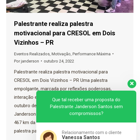
Palestrante realiza palestra
motivacional para CRESOL em Dois
Vizinhos – PR
Eventos Realizados
,
Motivação
,
Performance Máxima
Por
janderson
outubro 24, 2022
Palestrante realiza palestra motivacional para
CRESOL em Dois Vizinhos – PR Uma palestra
empolgante, marcada por reflexões poderosas,
interação e muito bom humor. No último dia 21 de
Que tal receber uma proposta do
outubro de 2022 o palestrante de motivação
Palestrante Janderson Santos sem
compromissos?
Janderson Santos foi até a cidade de Dois Vizinhos,
467 km da capital do Paraná, Curitiba para realizar
palestra para…
Relacionamento com o cliente
Vanessa Santos