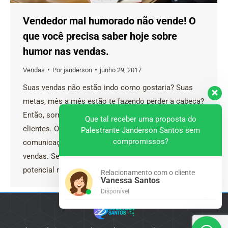
Vendedor mal humorado não vende! O
que você precisa saber hoje sobre
humor nas vendas.
Vendas
Por
janderson
junho 29, 2017
Suas vendas não estão indo como gostaria? Suas
metas, mês a mês estão te fazendo perder a cabeça?
Então, sorria! Você está sendo observado por seus
Que tal receber uma proposta do
clientes. O humor é uma das maiores forças de
Palestrante Janderson Santos sem
compromissos?
comunicação a serem dominadas no processo de
vendas. Se você consegue fazer o cliente efetivo ou
potencial rir, consegue fazê-lo…
Relacionamento com o cliente
Vanessa Santos
Disponível