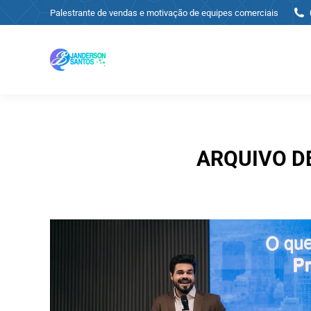
Palestrante de vendas e motivação de equipes comerciais
ARQUIVO D