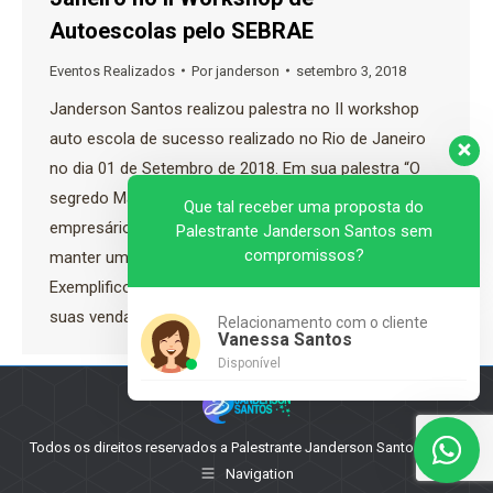
Autoescolas pelo SEBRAE
Eventos Realizados
Por
janderson
setembro 3, 2018
Janderson Santos realizou palestra no II workshop
auto escola de sucesso realizado no Rio de Janeiro
no dia 01 de Setembro de 2018. Em sua palestra “O
segredo Mágico das Vendas” Janderson alertou os
Que tal receber uma proposta do
empresários presentes sobre a importância de
Palestrante Janderson Santos sem
compromissos?
manter uma gestão focada em resultados.
Exemplificou como os participantes podem aumentar
suas vendas com…
Relacionamento com o cliente
Vanessa Santos
Disponível
Todos os direitos reservados a Palestrante Janderson Santos - 2025
Navigation