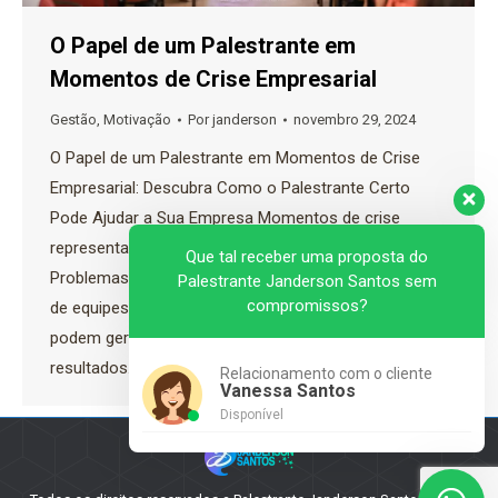
O Papel de um Palestrante em
Momentos de Crise Empresarial
Gestão
,
Motivação
Por
janderson
novembro 29, 2024
O Papel de um Palestrante em Momentos de Crise
Empresarial: Descubra Como o Palestrante Certo
Pode Ajudar a Sua Empresa Momentos de crise
representam grandes desafios para as empresas.
Que tal receber uma proposta do
Problemas como queda nas vendas, desmotivação
Palestrante Janderson Santos sem
compromissos?
de equipes ou mudanças inesperadas no mercado
podem gerar incertezas e impactar diretamente os
resultados. Nessa conjuntura, o papel de…
Relacionamento com o cliente
Vanessa Santos
Disponível