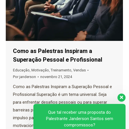
Como as Palestras Inspiram a
Superação Pessoal e Profissional
Educação
,
Motivação
,
Treinamento
,
Vendas
Por
janderson
novembro 21, 2024
Como as Palestras Inspiram a Superação Pessoal e
Profissional Superação é um tema universal. Seja
para enfrentar desafios pessoais ou para superar
barreiras profissionais, todos precisamos de um
Que tal receber uma proposta do
impulso para seguir em frente. É aqui que palestras
Palestrante Janderson Santos sem
compromissos?
motivacionais entram em cena, oferecendo uma