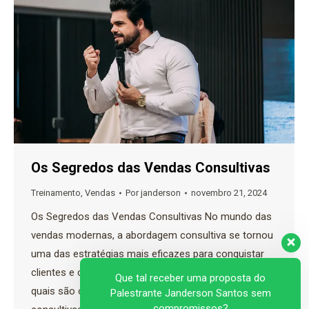
Os Segredos das Vendas Consultivas
Treinamento
,
Vendas
Por
janderson
novembro 21, 2024
Os Segredos das Vendas Consultivas No mundo das
vendas modernas, a abordagem consultiva se tornou
uma das estratégias mais eficazes para conquistar
clientes e construir relações de longo prazo. Mas
Que tal receber uma proposta do
quais são os segredos por trás das vendas
Palestrante Janderson Santos sem
compromissos?