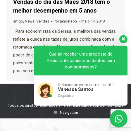
Vendas do dia das Mães 2018 tem o
melhor desempenho em 5 anos
artigo
,
News
,
Vendas
Por
janderson
maio 14, 2018
Para economistas da Serasa, a melhora das vendas
reflete a queda nas taxas de juros combinada com a
retomada do crédito, além da recuperação gradual do
Que tal receber uma proposta do
poder de compra pela baixa inflação. Quer levar o
Palestrante Janderson Santos sem
palestrante de vendas e motivação Janderson Santos
compromissos?
para seu evento? Entre em contato agora mesmo
Relacionamento com o cliente
Vanessa Santos
Disponível
Todos os direitos reservados a Palestrante Janderson Santos - 2025
Navigation