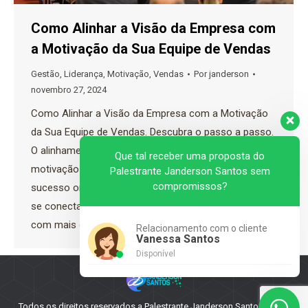
Como Alinhar a Visão da Empresa com
a Motivação da Sua Equipe de Vendas
Gestão
,
Liderança
,
Motivação
,
Vendas
Por
janderson
novembro 27, 2024
Como Alinhar a Visão da Empresa com a Motivação
da Sua Equipe de Vendas. Descubra o passo a passo.
O alinhamento entre a visão da empresa e a
Que tal receber uma proposta do
motivação da equipe de vendas é essencial para o
Palestrante Janderson Santos sem
compromissos?
sucesso organizacional. Uma equipe que entende e
se conecta com os objetivos da empresa trabalha
com mais entusiasmo,…
Relacionamento com o cliente
Vanessa Santos
Disponível
Todos os direitos reservados a Palestrante Janderson Santos - 2025