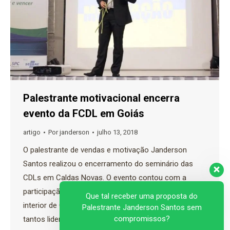
Palestrante motivacional encerra
evento da FCDL em Goiás
artigo
Por
janderson
julho 13, 2018
O palestrante de vendas e motivação Janderson
Santos realizou o encerramento do seminário das
CDLs em Caldas Novas. O evento contou com a
participação de aproximadamente 50 CDLs de todo
Que tal receber uma proposta do
interior de Goiás. “Simplesmente mágico conhecer
Palestrante Janderson Santos sem
compromissos?
tantos lideres e representantes de CDLs. São eles que