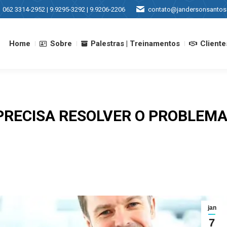
062 3314-2952 | 9.9295-3292 | 9.9206-2206
contato@jandersonsantos
Home
Sobre
Palestras | Treinamentos
Cliente
Home
Sobre
Palestras | Treinamentos
Cliente
RECISA RESOLVER O PROBLEMA
jan
7