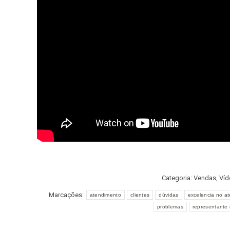
Categoria:
Vendas
,
Víd
Marcações:
atendimento
clientes
dúvidas
excelencia no a
problemas
representante 