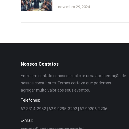
novembro 29, 2024
Nossos Contatos
Entre em contato conosco e solicite uma apresentação de
nossos consultores. Temos certeza que podemos
agregar muito valor aos seus eventos.
Telefones:
62 3314-2952 | 62 9.9295-3292 | 62 99206-2206
E-mail:
contato@jandersonsantos.com.br
|