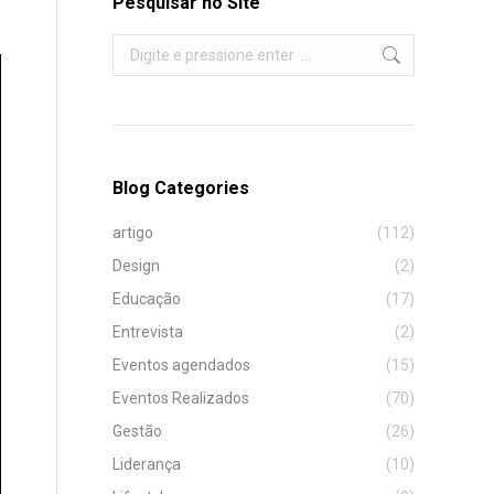
Pesquisar no Site
Search:
Blog Categories
artigo
(112)
Design
(2)
Educação
(17)
Entrevista
(2)
Eventos agendados
(15)
Eventos Realizados
(70)
Gestão
(26)
Liderança
(10)