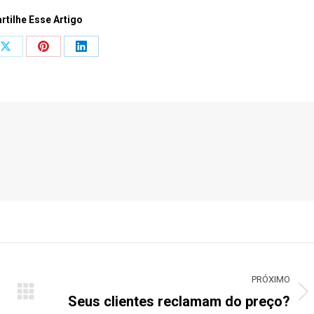
tilhe Esse Artigo
Share
Share
Share
on
on
on
ook
X
Pinterest
LinkedIn
PRÓXIMO
Seus clientes reclamam do preço?
Próximo