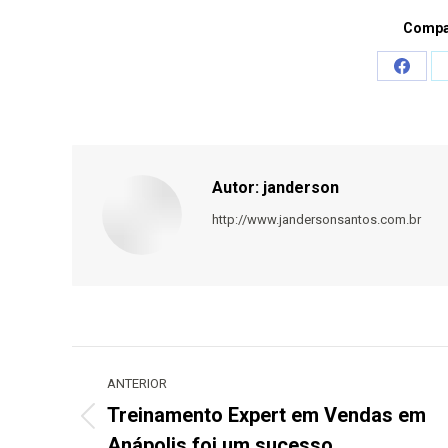
Compar
Share
on
Faceb
Autor:
janderson
http://www.jandersonsantos.com.br
Navegação
de
ANTERIOR
post:
Treinamento Expert em Vendas em
Post
Anápolis foi um sucesso