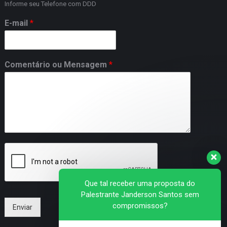
Informe seu Telefone com DDD
E-mail
*
Comentário ou Mensagem
*
Que tal receber uma proposta do
Palestrante Janderson Santos sem
compromissos?
Enviar