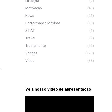
Lifestyle
(2)
Motivação
(43)
News
(21)
Performance Máxima
(16)
SIPAT
(1)
Travel
(1)
Treinamento
(56)
Vendas
(120)
Vídeo
(33)
Veja nosso vídeo de apresentação
Tocador
de
vídeo