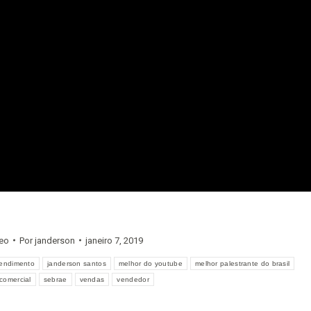
eo
Por
janderson
janeiro 7, 2019
tendimento
janderson santos
melhor do youtube
melhor palestrante do brasil
comercial
sebrae
vendas
vendedor