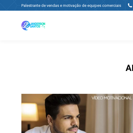
Palestrante de vendas e motivação de equipes comerciais
A