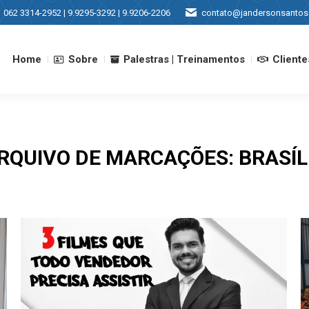
062 3314-2952 | 9.9295-3292 | 9.9206-2206
contato@jandersonsantos
Home
Sobre
Palestras | Treinamentos
Cliente
Home
Sobre
Palestras | Treinamentos
Cliente
RQUIVO DE MARCAÇÕES:
BRASÍL