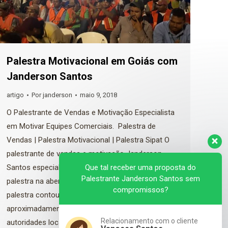
Palestra Motivacional em Goiás com
Janderson Santos
artigo
Por
janderson
maio 9, 2018
O Palestrante de Vendas e Motivação Especialista
em Motivar Equipes Comerciais. Palestra de
Vendas | Palestra Motivacional | Palestra Sipat O
palestrante de vendas e motivação Janderson
Santos especialista em motivar equipes realizou
Que tal receber uma proposta do
Palestrante Janderson Santos sem
palestra na abertura da safra da usina Caçu. A
compromissos?
palestra contou com a participação de
aproximadamente 600 pessoas, além de
Relacionamento com o cliente
autoridades locais (prefeito…