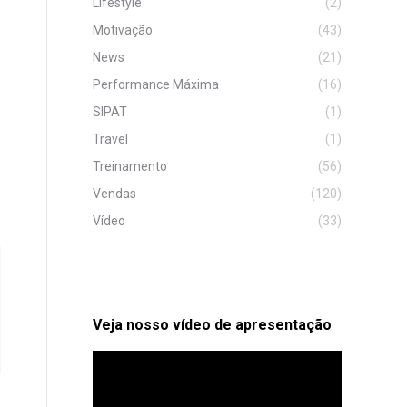
Lifestyle
(2)
Motivação
(43)
News
(21)
Performance Máxima
(16)
SIPAT
(1)
Travel
(1)
Treinamento
(56)
Vendas
(120)
Vídeo
(33)
Veja nosso vídeo de apresentação
Tocador
de
vídeo