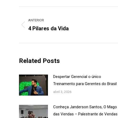
Navegação
de
ANTERIOR
post:
4 Pilares da Vida
Post
anterior:
Related Posts
Despertar Gerencial o único
Treinamento para Gerentes do Brasil
abril 3, 2026
Conheça Janderson Santos, O Mago
das Vendas – Palestrante de Vendas