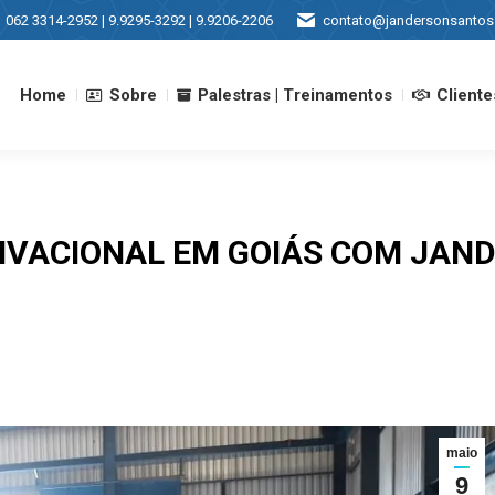
062 3314-2952 | 9.9295-3292 | 9.9206-2206
contato@jandersonsantos
Home
Sobre
Palestras | Treinamentos
Cliente
Home
Sobre
Palestras | Treinamentos
Cliente
IVACIONAL EM GOIÁS COM JAN
maio
9