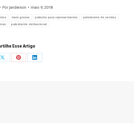
Por
janderson
maio 9, 2018
ntos
mato grosso
palestra para representantes
palestrante de vendas
oias
palestrante motivacional
tilhe Esse Artigo
Share
Share
Share
on
on
on
ook
X
Pinterest
LinkedIn