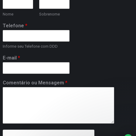
Nome
Sobrenome
Telefone
*
Informe seu Telefone com DDD
E-mail
*
Comentário ou Mensagem
*