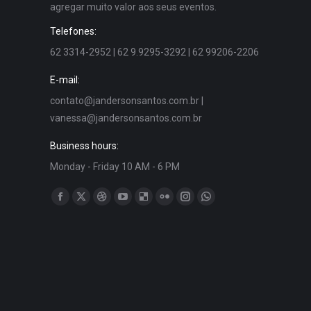
agregar muito valor aos seus eventos.
Telefones:
62 3314-2952 | 62 9.9295-3292 | 62 99206-2206
E-mail:
contato@jandersonsantos.com.br
|
vanessa@jandersonsantos.com.br
Business hours:
Monday - Friday 10 AM - 6 PM
Encontre-nos em:
Facebook
X
Dribbble
YouTube
Delicious
Flickr
Instagram
Whatsapp
page
page
page
page
page
page
page
page
opens
opens
opens
opens
opens
opens
opens
opens
in
in
in
in
in
in
in
in
new
new
new
new
new
new
new
new
window
window
window
window
window
window
window
window