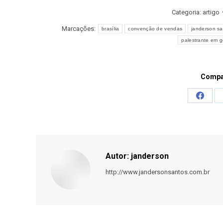
Categoria:
artigo
Marcações:
brasília
convenção de vendas
janderson sa
palestrante em g
Compar
Share
on
Faceb
Autor:
janderson
http://www.jandersonsantos.com.br