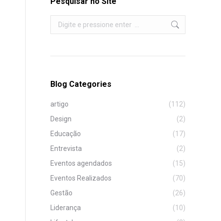
Pesquisar no Site
Search:
Blog Categories
artigo
(112)
Design
(2)
Educação
(17)
Entrevista
(2)
Eventos agendados
(15)
Eventos Realizados
(70)
Gestão
(26)
Liderança
(10)