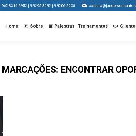
062 3314-2952 | 9.9295-3292 | 9.9206-2206
contato@jandersonsantos
Home
Sobre
Palestras | Treinamentos
Cliente
Home
Sobre
Palestras | Treinamentos
Cliente
E MARCAÇÕES:
ENCONTRAR OPO