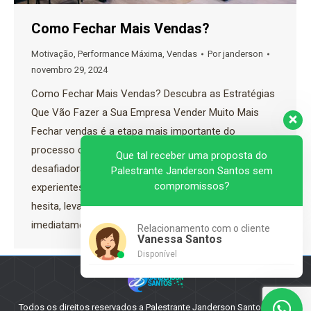
Como Fechar Mais Vendas?
Motivação
,
Performance Máxima
,
Vendas
Por
janderson
novembro 29, 2024
Como Fechar Mais Vendas? Descubra as Estratégias
Que Vão Fazer a Sua Empresa Vender Muito Mais
Fechar vendas é a etapa mais importante do
processo comercial, mas também uma das mais
Que tal receber uma proposta do
desafiadoras. Mesmo os vendedores mais
Palestrante Janderson Santos sem
compromissos?
experientes enfrentam situações em que o cliente
hesita, levanta objeções ou não decide
imediatamente. Então, como garantir que você…
Relacionamento com o cliente
Vanessa Santos
Disponível
Todos os direitos reservados a Palestrante Janderson Santos - 2025