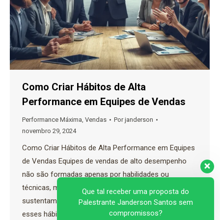
Como Criar Hábitos de Alta
Performance em Equipes de Vendas
Performance Máxima
,
Vendas
Por
janderson
novembro 29, 2024
Como Criar Hábitos de Alta Performance em Equipes
de Vendas Equipes de vendas de alto desempenho
não são formadas apenas por habilidades ou
técnicas, mas por hábitos consistentes que
Que tal receber uma proposta do
sustentam a excelência ao longo do tempo. Criar
Palestrante Janderson Santos sem
compromissos?
esses hábitos exige esforço contínuo, disciplina e