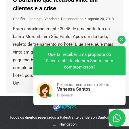
clientes e a crise.
Gestão
,
Liderança
,
Vendas
Por
janderson
agosto 20, 2018
Eram aproximadamente 20:45 de uma noite fria no
bairro Morumbi em São Paulo. Após um dia todo,
repleto de treinamento no hotel Blue Tree, eu e mais
vinte amigos decidimos nos confraternizar em um
Que tal receber uma proposta do
pequeno barzinho próximo do local. Ignoramos
Palestrante Janderson Santos sem
compromissos?
completamente o shopping Morumbi em frente ao
hotel, pois queríamos algo informal e despojado.
Um…
Relacionamento com o cliente
Vanessa Santos
Disponível
Todos os direitos reservados a Palestrante Janderson Santos - 2025
Navigation