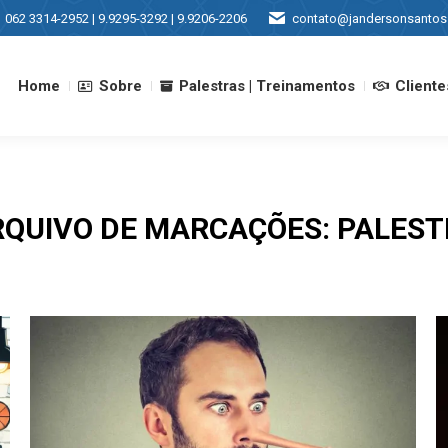
062 3314-2952 | 9.9295-3292 | 9.9206-2206
contato@jandersonsantos
Home
Sobre
Palestras | Treinamentos
Cliente
Home
Sobre
Palestras | Treinamentos
Cliente
RQUIVO DE MARCAÇÕES:
PALEST