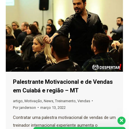
Palestrante Motivacional e de Vendas
em Cuiabá e região – MT
artigo
,
Motivação
,
News
,
Treinamento
,
Vendas
Por
janderson
março 13, 2022
Contratar uma palestra motivacional de vendas de um
treinador internacional experiente aumenta o