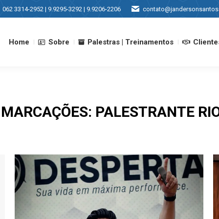
062 3314-2952 | 9.9295-3292 | 9.9206-2206
contato@jandersonsantos
Home
Sobre
Palestras | Treinamentos
Cliente
Home
Sobre
Palestras | Treinamentos
Cliente
E MARCAÇÕES:
PALESTRANTE RIO