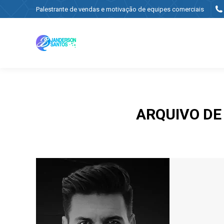
Palestrante de vendas e motivação de equipes comerciais
ARQUIVO D