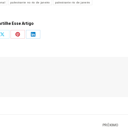
onal
palestrante no rio de janeiro
palestrante rio de janeiro
tilhe Esse Artigo
Share
Share
Share
on
on
on
ook
X
Pinterest
LinkedIn
PRÓXIMO