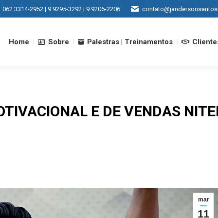
062 3314-2952 | 9.9295-3292 | 9.9206-2206
contato@jandersonsantos
Home
Sobre
Palestras | Treinamentos
Cliente
Home
Sobre
Palestras | Treinamentos
Cliente
IVACIONAL E DE VENDAS NITER
mar
11