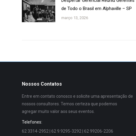
Despertar Gerencial Reuniu Gerentes
de Todo o Brasil em Alphaville – SP
março 13, 2026
Nossos Contatos
Entre em contato conosco e solicite uma apresentação de
nossos consultores. Temos certeza que podemos
agregar muito valor aos seus eventos.
Telefones:
62 3314-2952 | 62 9.9295-3292 | 62 99206-2206