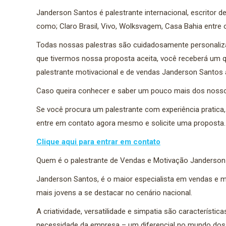
Janderson Santos é palestrante internacional, escritor de
como; Claro Brasil, Vivo, Wolksvagem, Casa Bahia entre 
Todas nossas palestras são cuidadosamente personaliz
que tivermos nossa proposta aceita, você receberá um qu
palestrante motivacional e de vendas Janderson Santos 
Caso queira conhecer e saber um pouco mais dos nosso
Se você procura um palestrante com experiência pratic
entre em contato agora mesmo e solicite uma proposta.
Clique aqui para entrar em contato
Quem é o palestrante de Vendas e Motivação Janderson
Janderson Santos, é o maior especialista em vendas e m
mais jovens a se destacar no cenário nacional.
A criatividade, versatilidade e simpatia são característi
necessidade da empresa – um diferencial no mundo dos 