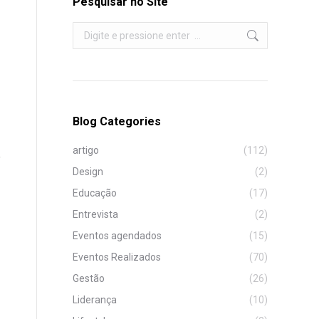
Pesquisar no Site
Search:
Blog Categories
artigo
(112)
,
Design
(2)
Educação
(17)
Entrevista
(2)
Eventos agendados
(15)
Eventos Realizados
(70)
Gestão
(26)
Liderança
(10)