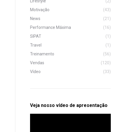
Lifestyle
(2)
Motivação
(43)
News
(21)
Performance Máxima
(16)
SIPAT
(1)
Travel
(1)
Treinamento
(56)
Vendas
(120)
Vídeo
(33)
Veja nosso vídeo de apresentação
Tocador
de
vídeo