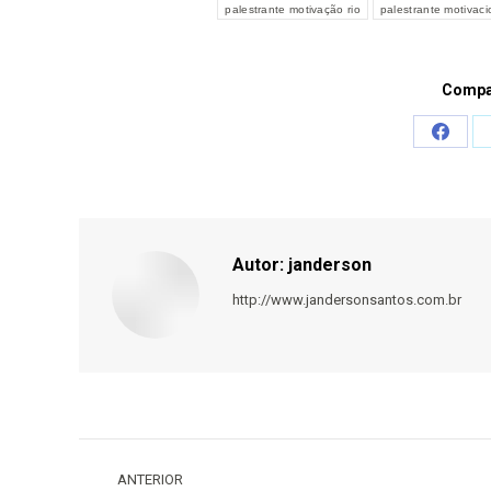
palestrante motivação rio
palestrante motivaci
Compar
Share
on
Faceb
Autor:
janderson
http://www.jandersonsantos.com.br
Navegação
de
ANTERIOR