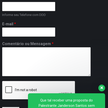
Informe seu Telefone com DDD
E-mail
*
Comentário ou Mensagem
*
Que tal receber uma proposta do
Palestrante Janderson Santos sem