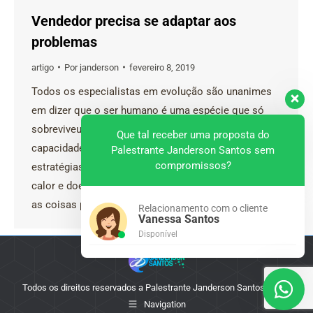
Vendedor precisa se adaptar aos
problemas
artigo
Por
janderson
fevereiro 8, 2019
Todos os especialistas em evolução são unanimes
em dizer que o ser humano é uma espécie que só
sobreviveu ao longo dos anos devido sua incrível
Que tal receber uma proposta do
capacidade de se adaptar as mudanças e criar
Palestrante Janderson Santos sem
compromissos?
estratégias e maneiras para suportar a fome, frio,
calor e doenças. Nós somos capazes de nos adaptar
as coisas positivas e…
Relacionamento com o cliente
Vanessa Santos
Disponível
Todos os direitos reservados a Palestrante Janderson Santos - 2025
Navigation