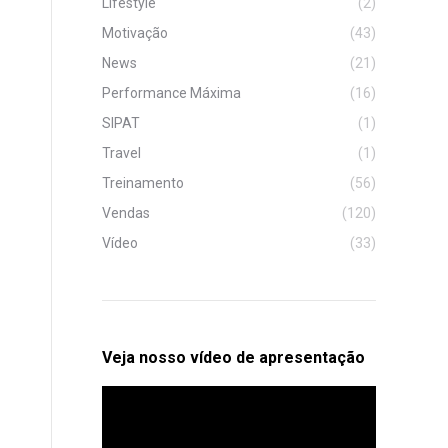
Lifestyle
(2)
Motivação
(43)
News
(21)
Performance Máxima
(16)
SIPAT
(1)
Travel
(1)
Treinamento
(56)
Vendas
(120)
Vídeo
(33)
Veja nosso vídeo de apresentação
Tocador
de
vídeo