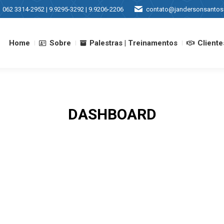
062 3314-2952 | 9.9295-3292 | 9.9206-2206
contato@jandersonsantos
Home
Sobre
Palestras | Treinamentos
Cliente
Home
Sobre
Palestras | Treinamentos
Cliente
DASHBOARD