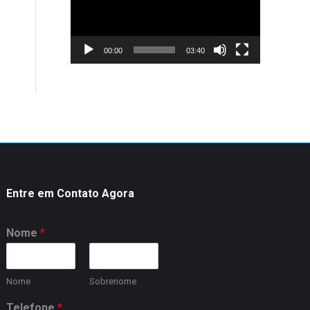
00:00
03:40
Entre em Contato Agora
Nome
*
Nome
Sobrenome
Telefone
*