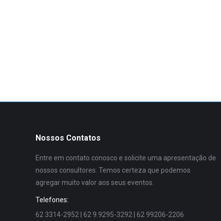
Nossos Contatos
Entre em contato conosco e solicite uma apresentação de
nossos consultores. Temos certeza que podemos
agregar muito valor aos seus eventos.
Telefones:
62 3314-2952 | 62 9.9295-3292 | 62 99206-2206