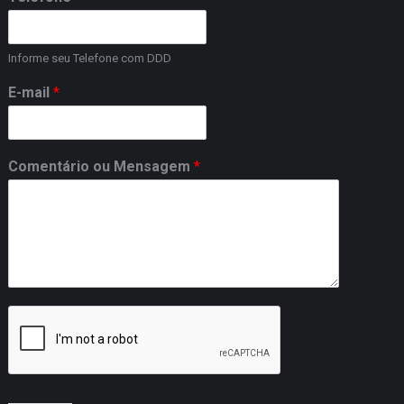
Informe seu Telefone com DDD
E-mail
*
Comentário ou Mensagem
*