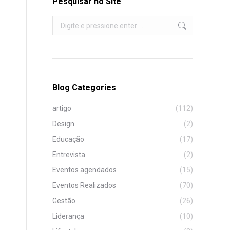
Pesquisar no Site
Search:
Blog Categories
artigo
(112)
Design
(2)
Educação
(17)
Entrevista
(2)
Eventos agendados
(15)
Eventos Realizados
(70)
Gestão
(26)
Liderança
(10)