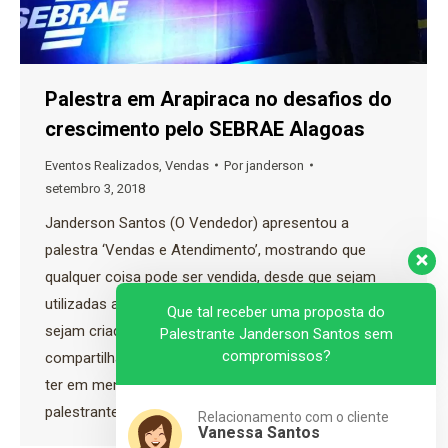
Palestra em Arapiraca no desafios do
crescimento pelo SEBRAE Alagoas
Eventos Realizados
,
Vendas
Por
janderson
setembro 3, 2018
Janderson Santos (O Vendedor) apresentou a
palestra ‘Vendas e Atendimento’, mostrando que
qualquer coisa pode ser vendida, desde que sejam
utilizadas as melhores técnicas e estratégias, que
Que tal receber uma proposta do
sejam criadas experiências positivas para o cliente,
Palestrante Janderson Santos sem
compromissos?
compartilhando os sonhos com a equipe. É preciso
ter em mente, também, que preço não é tudo. O
palestrante reforçou a…
Relacionamento com o cliente
Vanessa Santos