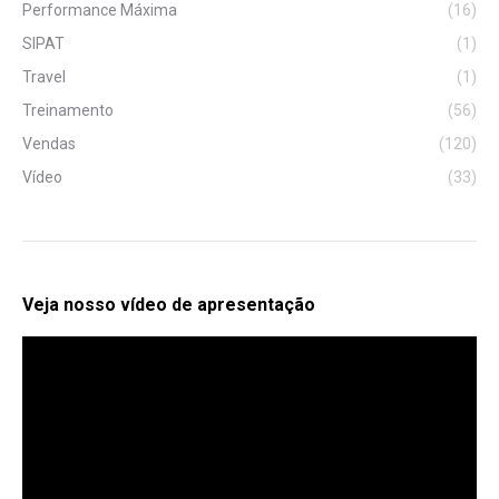
Performance Máxima
(16)
SIPAT
(1)
Travel
(1)
Treinamento
(56)
Vendas
(120)
Vídeo
(33)
Veja nosso vídeo de apresentação
Tocador
de
vídeo