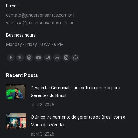
E-mail:
contato@jandersonsantos.com.br
|
vanessa@jandersonsantos.com.br
Business hours:
Monday - Friday 10 AM - 6 PM
Encontre-nos em:
Facebook
X
Dribbble
YouTube
Delicious
Flickr
Instagram
Whatsapp
page
page
page
page
page
page
page
page
Recent Posts
opens
opens
opens
opens
opens
opens
opens
opens
in
in
in
in
in
in
in
in
Despertar Gerencial o único Treinamento para
new
new
new
new
new
new
new
new
Gerentes do Brasil
window
window
window
window
window
window
window
window
abril 3, 2026
O único treinamento de gerentes do Brasil com o
Mago das Vendas
abril 3, 2026