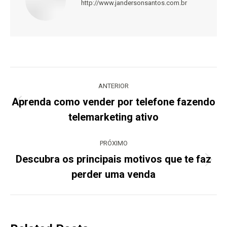
http://www.jandersonsantos.com.br
Navegação
de
ANTERIOR
post:
Aprenda como vender por telefone fazendo
Post
telemarketing ativo
anterior:
PRÓXIMO
Descubra os principais motivos que te faz
Próximo
perder uma venda
post: