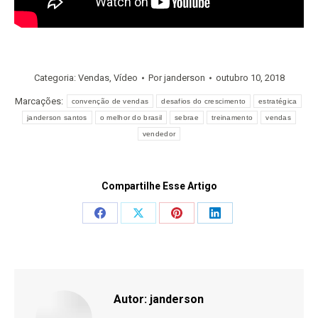
Categoria:
Vendas
,
Vídeo
Por
janderson
outubro 10, 2018
Marcações:
convenção de vendas
desafios do crescimento
estratégica
janderson santos
o melhor do brasil
sebrae
treinamento
vendas
vendedor
Compartilhe Esse Artigo
Share
Share
Share
Share
on
on
on
on
Facebook
X
Pinterest
LinkedIn
Autor:
janderson