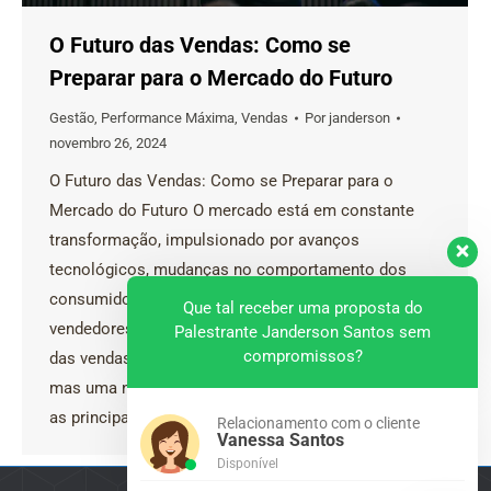
O Futuro das Vendas: Como se
Preparar para o Mercado do Futuro
Gestão
,
Performance Máxima
,
Vendas
Por
janderson
novembro 26, 2024
O Futuro das Vendas: Como se Preparar para o
Mercado do Futuro O mercado está em constante
transformação, impulsionado por avanços
tecnológicos, mudanças no comportamento dos
consumidores e novas exigências globais. Para
Que tal receber uma proposta do
vendedores e empresas, preparar-se para o futuro
Palestrante Janderson Santos sem
compromissos?
das vendas não é apenas uma vantagem competitiva,
mas uma necessidade. Neste artigo, exploraremos
as principais…
Relacionamento com o cliente
Vanessa Santos
Disponível