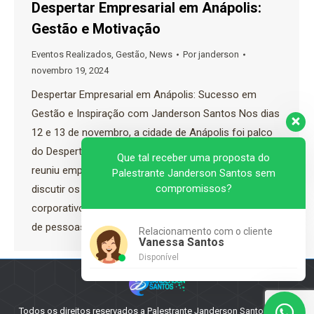
Despertar Empresarial em Anápolis:
Gestão e Motivação
Eventos Realizados
,
Gestão
,
News
Por
janderson
novembro 19, 2024
Despertar Empresarial em Anápolis: Sucesso em
Gestão e Inspiração com Janderson Santos Nos dias
12 e 13 de novembro, a cidade de Anápolis foi palco
do Despertar Empresarial, um evento marcante que
Que tal receber uma proposta do
reuniu empresários e empreendedores da região para
Palestrante Janderson Santos sem
compromissos?
discutir os pilares fundamentais do sucesso
corporativo. Com foco em gestão financeira, gestão
de pessoas, gestão…
Relacionamento com o cliente
Vanessa Santos
Disponível
Todos os direitos reservados a Palestrante Janderson Santos - 2025