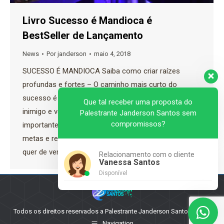
Livro Sucesso é Mandioca é
BestSeller de Lançamento
News
Por
janderson
maio 4, 2018
SUCESSO É MANDIOCA Saiba como criar raízes
profundas e fortes – O caminho mais curto do
sucesso é autossuperação – Deixe de ser seu pior
Que tal receber uma proposta do
inimigo e vença seus limites Até que ponto é
Palestrante Janderson Santos sem
compromissos?
importante para você, vencer na vida? Atingir suas
metas e realizar seus sonhos? Até que ponto você
quer de verdade,…
Relacionamento com o cliente
Vanessa Santos
Disponível
Todos os direitos reservados a Palestrante Janderson Santos - 2025
Navigation