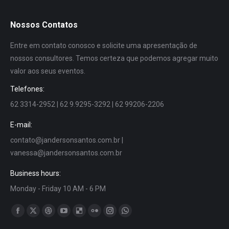
Nossos Contatos
Entre em contato conosco e solicite uma apresentação de
nossos consultores. Temos certeza que podemos agregar muito
valor aos seus eventos.
Telefones:
62 3314-2952 | 62 9.9295-3292 | 62 99206-2206
E-mail:
contato@jandersonsantos.com.br
|
vanessa@jandersonsantos.com.br
Business hours:
Monday - Friday 10 AM - 6 PM
Encontre-nos em:
Facebook
X
Dribbble
YouTube
Delicious
Flickr
Instagram
Whatsapp