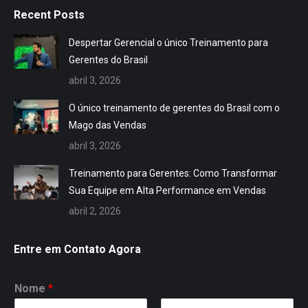
page
page
page
page
page
page
page
page
Recent Posts
opens
opens
opens
opens
opens
opens
opens
opens
in
in
in
in
in
in
in
in
Despertar Gerencial o único Treinamento para
new
new
new
new
new
new
new
new
Gerentes do Brasil
window
window
window
window
window
window
window
window
abril 3, 2026
O único treinamento de gerentes do Brasil com o
Mago das Vendas
abril 3, 2026
Treinamento para Gerentes: Como Transformar
Sua Equipe em Alta Performance em Vendas
abril 2, 2026
Entre em Contato Agora
Nome
*