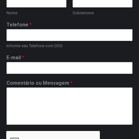
Nome
Sobrenome
Telefone
*
Informe seu Telefone com DDD
E-mail
*
Comentário ou Mensagem
*