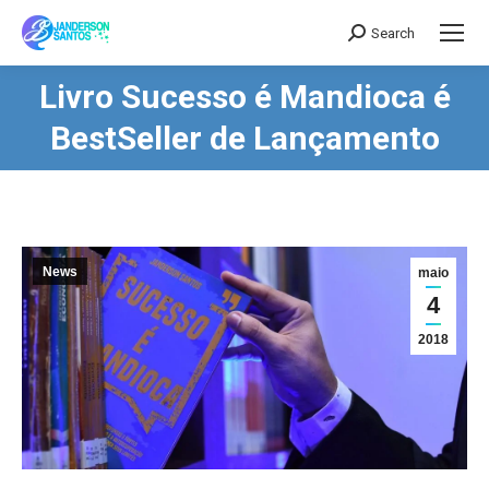
Search
Search:
Livro Sucesso é Mandioca é
Você está aqui:
BestSeller de Lançamento
News
maio
4
2018