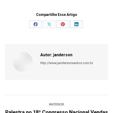
Compartilhe Esse Artigo
Share
Share
Share
Share
on
on
on
on
Facebook
X
Pinterest
LinkedIn
Autor:
janderson
http://www.jandersonsantos.com.br
Navegação
de
ANTERIOR
post:
Palestra no 18º Congresso Nacional Vendas